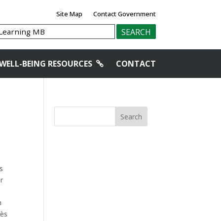
Site Map
Contact Government
WELL-BEING RESOURCES
CONTACT
Search
s
r
n
rès